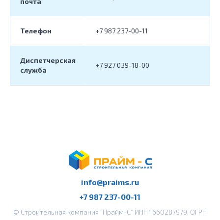
почта
Телефон
+7 987 237-00-11
Диспетчерская
+7 927 039-18-00
служба
info@praims.ru
+7 987 237-00-11
© Строительная компания “Прайм-С” ИНН 1660287979, ОГРН